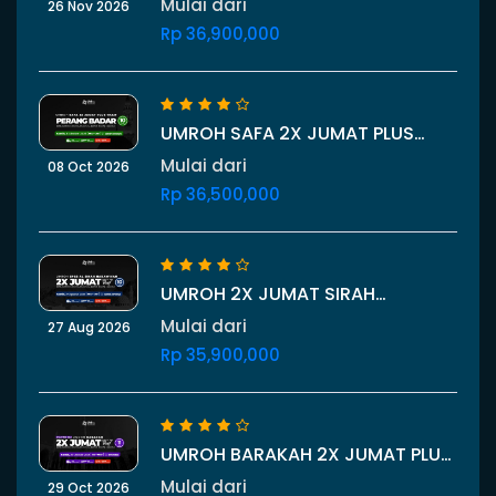
Mulai dari
26 Nov 2026
NOVEMBER 2026
Rp 36,900,000
UMROH SAFA 2X JUMAT PLUS
THAIF PERANG BADAR 10 HARI 8
Mulai dari
08 Oct 2026
OKTOBER 2026
Rp 36,500,000
UMROH 2X JUMAT SIRAH
NABAWIYAH PLUS THAIF 10 HARI 27
Mulai dari
27 Aug 2026
AGUSTUS 2026
Rp 35,900,000
UMROH BARAKAH 2X JUMAT PLUS
CITY TOUR THAIF 11 HARI
Mulai dari
29 Oct 2026