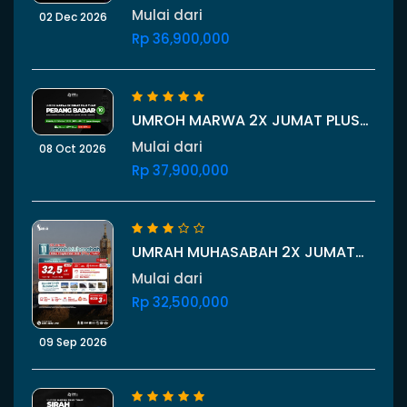
HARI STARTING BALI 2 DESEMBER
Mulai dari
02 Dec 2026
2026
Rp 36,900,000
UMROH MARWA 2X JUMAT PLUS
THAIF PERANG BADAR 10 HARI 8
Mulai dari
08 Oct 2026
OKTOBER 2026
Rp 37,900,000
UMRAH MUHASABAH 2X JUMAT
PLUS THAIF SALWA 09 SEPTEMBER
Mulai dari
2026 11 HARI
Rp 32,500,000
09 Sep 2026