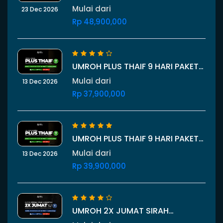
MUMTAZ 23 DESEMBER 2026
Mulai dari
23 Dec 2026
Rp 48,900,000
UMROH PLUS THAIF 9 HARI PAKET
SAFA 13 DESEMBER 2026
Mulai dari
13 Dec 2026
Rp 37,900,000
UMROH PLUS THAIF 9 HARI PAKET
MARWA 13 DESEMBER 2026
Mulai dari
13 Dec 2026
Rp 39,900,000
UMROH 2X JUMAT SIRAH
NABAWIYAH PLUS THAIF 11 HARI 26