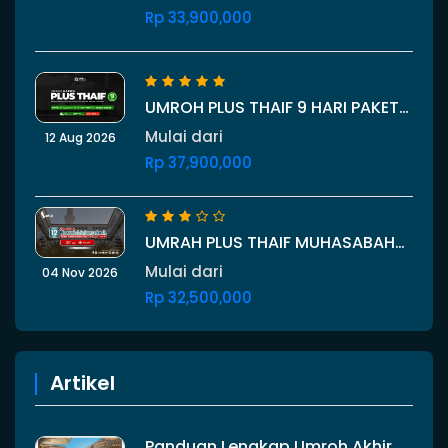
STARTING BALI 29 OKTOBER 2026
Rp 33,900,000
UMROH PLUS THAIF 9 HARI PAKET
MARWA 12 AGUSTUS 2026
Mulai dari
12 Aug 2026
Rp 37,900,000
UMRAH PLUS THAIF MUHASABAH
SALWA 04 NOVEMBER 2026
Mulai dari
04 Nov 2026
Rp 32,500,000
Artikel
Panduan Lengkap Umroh Akhir