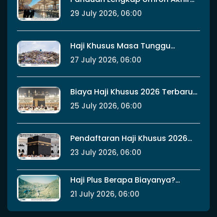
Tahun 2026 Rincian Jadwal
29 July 2026, 06:00
Kalender, Estimasi Biaya,
Persiapan Cuaca Dingin, dan
Tips Mengatur Cuti di UMI Travel
Haji Khusus Masa Tunggu
Berapa Lama? Panduan Resmi
27 July 2026, 06:00
Kuota, Rincian Biaya, dan Cara
Daftar Aman
Biaya Haji Khusus 2026 Terbaru
Panduan Rincian Tarif Resmi
25 July 2026, 06:00
Kemenag, Komponen Logistik,
dan Cara Daftar Aman
Pendaftaran Haji Khusus 2026
Berapa Total Biayanya? Ini
23 July 2026, 06:00
Rincian Resmi Kemenag dan
Panduan Lengkapnya Bersama
Haji Plus Berapa Biayanya?
UMI Tour Travel
Rincian Tarif Resmi Kemenag
21 July 2026, 06:00
2026, Komponen Fasilitas, dan
Panduan Pendaftaran Aman