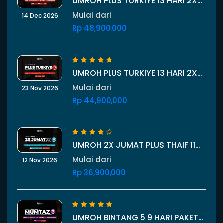
UMROH PLUS TURKIYE 13 HARI 2X
JUMAT PLUS BURSA 14 DESEMBER
Mulai dari
14 Dec 2026
2026
Rp 48,900,000
UMROH PLUS TURKIYE 13 HARI 2X
JUMAT 23 NOVEMBER 2026
Mulai dari
23 Nov 2026
Rp 44,900,000
UMROH 2X JUMAT PLUS THAIF 11
HARI 12 NOVEMBER 2026
Mulai dari
12 Nov 2026
Rp 36,900,000
UMROH BINTANG 5 9 HARI PAKET