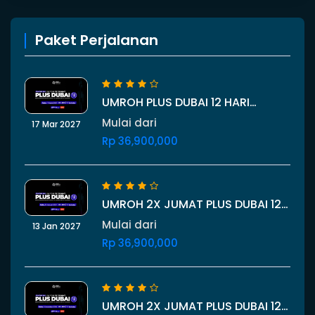
Paket Perjalanan
UMROH PLUS DUBAI 12 HARI
STARTING BALI 17 MARET 2027
Mulai dari
17 Mar 2027
Rp 36,900,000
UMROH 2X JUMAT PLUS DUBAI 12
HARI STARTING BALI 13 JANUARI
Mulai dari
13 Jan 2027
2027
Rp 36,900,000
UMROH 2X JUMAT PLUS DUBAI 12