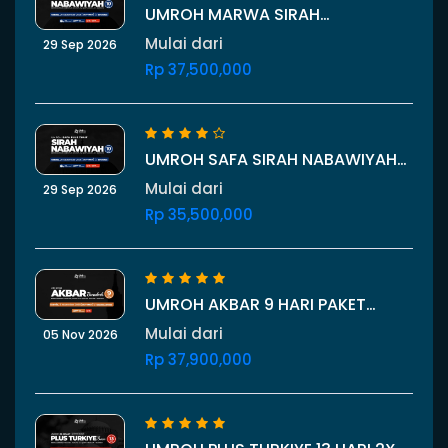
UMROH MARWA SIRAH
NABAWIYAH PLUS THAIF 10 HARI 29
Mulai dari
29 Sep 2026
SEPTEMBER 2026
Rp 37,500,000
UMROH SAFA SIRAH NABAWIYAH
PLUS THAIF 10 HARI 29 SEPTEMBER
Mulai dari
29 Sep 2026
2026
Rp 35,500,000
UMROH AKBAR 9 HARI PAKET
BARAKAH 5 NOVEMBER 2026
Mulai dari
05 Nov 2026
Rp 37,900,000