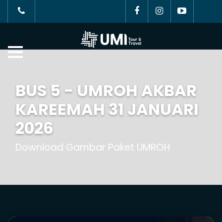
BUS 5 - UMROH AKBAR
KAREEMAH 31 JANUARI
2026
Download Gambar Paket UMROH