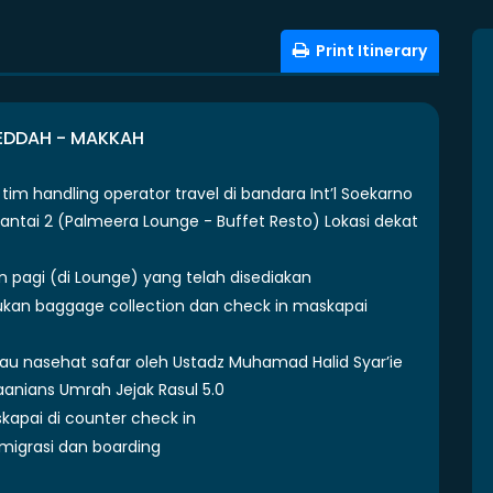
Print Itinerary
EDDAH - MAKKAH
 handling operator travel di bandara Int’l Soekarno
lantai 2 (Palmeera Lounge - Buffet Resto) Lokasi dekat
agi (di Lounge) yang telah disediakan
ukan baggage collection dan check in maskapai
atau nasehat safar oleh Ustadz Muhamad Halid Syar’ie
anians Umrah Jejak Rasul 5.0
kapai di counter check in
igrasi dan boarding