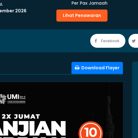
Per Pax Jamaah
A
vember 2026
Lihat Penawaran
Facebook
Download Flayer